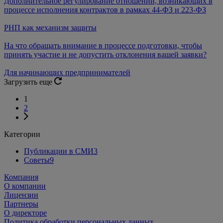
Дополнительное регулирование отношений, возникающих в
процессе исполнения контрактов в рамках 44-ФЗ и 223-ФЗ
РНП как механизм защиты
На что обращать внимание в процессе подготовки, чтобы
принять участие и не допустить отклонения вашей заявки?
Для начинающих предпринимателей
Загрузить еще
1
2
Категории
Публикации в СМИ
3
Советы
9
Компания
О компании
Лицензии
Партнеры
О директоре
Политика обработки персональных данных