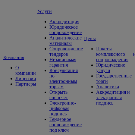
Услуги
Аккредитация
Юридическое
сопровождение
Аналитические
Цены
материалы
Сопровождение
Пакеты
тендеров
комплексного
Компания
Независимая
сопровождения
гарантия
Юридические
О
Консультация
услуги
компании
по
Государственные
Лицензии
электронным
торги
Партнеры
торгам
Аналитика
Открыть
Аккредитация и
спецсчет
электронная
Электронно-
подпись
цифровая
подпись
Тендерное
сопровождение
под ключ