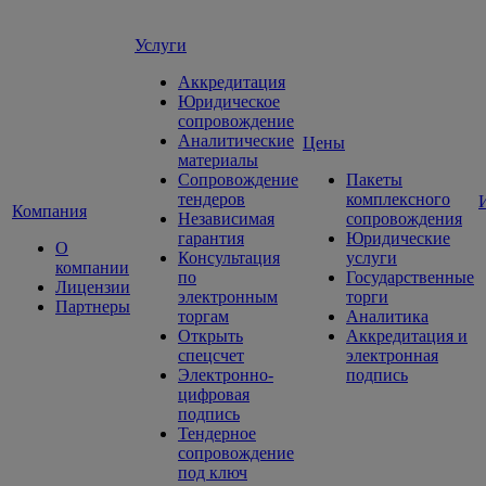
Услуги
Аккредитация
Юридическое
сопровождение
Аналитические
Цены
материалы
Сопровождение
Пакеты
тендеров
комплексного
Компания
Независимая
сопровождения
гарантия
Юридические
О
Консультация
услуги
компании
по
Государственные
Лицензии
электронным
торги
Партнеры
торгам
Аналитика
Открыть
Аккредитация и
спецсчет
электронная
Электронно-
подпись
цифровая
подпись
Тендерное
сопровождение
под ключ