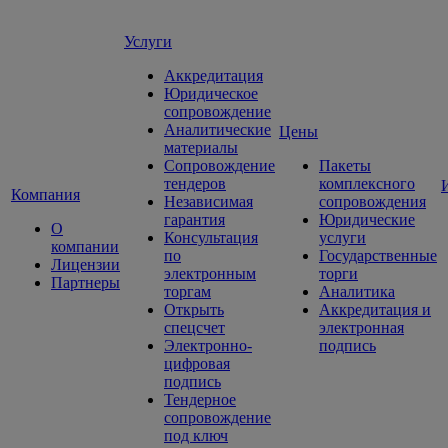
Услуги
Аккредитация
Юридическое
сопровождение
Аналитические
Цены
материалы
Сопровождение
Пакеты
тендеров
комплексного
Компания
Независимая
сопровождения
гарантия
Юридические
О
Консультация
услуги
компании
по
Государственные
Лицензии
электронным
торги
Партнеры
торгам
Аналитика
Открыть
Аккредитация и
спецсчет
электронная
Электронно-
подпись
цифровая
подпись
Тендерное
сопровождение
под ключ