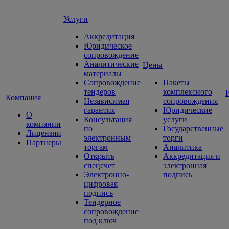
Услуги
Аккредитация
Юридическое
сопровождение
Аналитические
Цены
материалы
Сопровождение
Пакеты
тендеров
комплексного
Компания
Независимая
сопровождения
гарантия
Юридические
О
Консультация
услуги
компании
по
Государственные
Лицензии
электронным
торги
Партнеры
торгам
Аналитика
Открыть
Аккредитация и
спецсчет
электронная
Электронно-
подпись
цифровая
подпись
Тендерное
сопровождение
под ключ